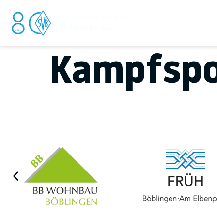
DER V
Kampfspo