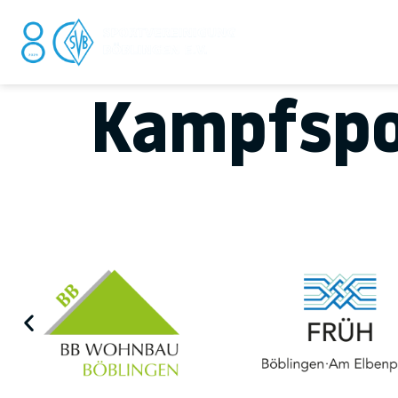
DER V
Kampfspo