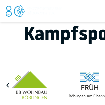
DER V
Kampfspo