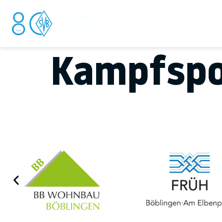
DER V
Kampfspo