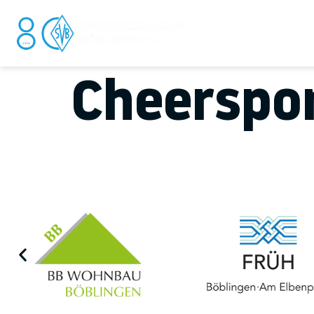
DER V
Cheerspo