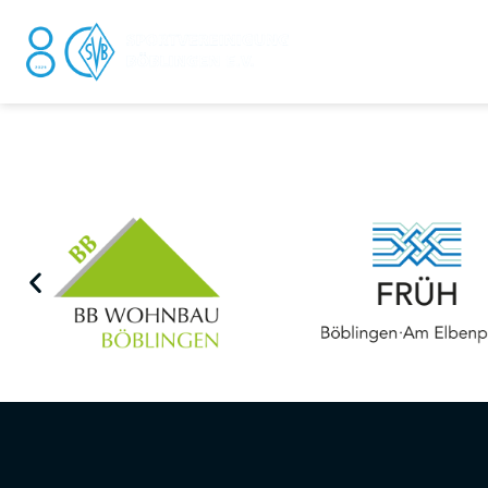
DER V