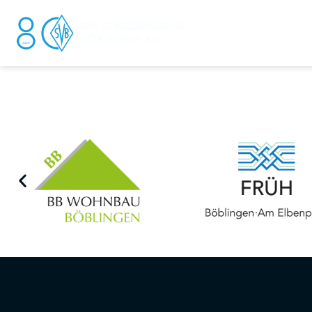
DER V