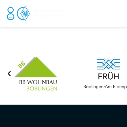
DER V