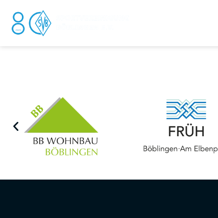
DER V