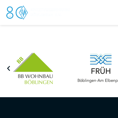
DER V