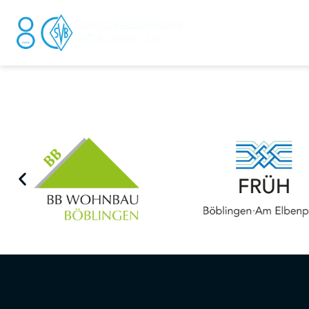
DER V