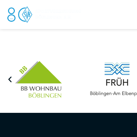
DER V