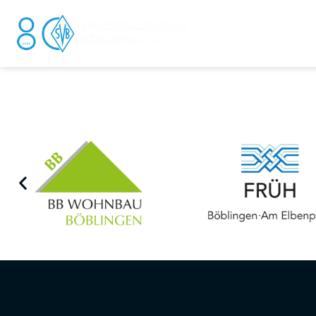
DER V