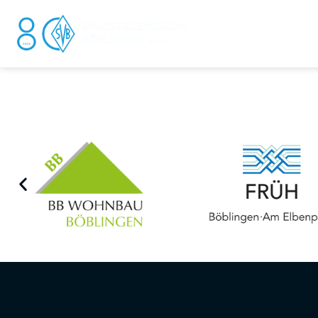
DER V