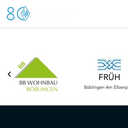
DER V