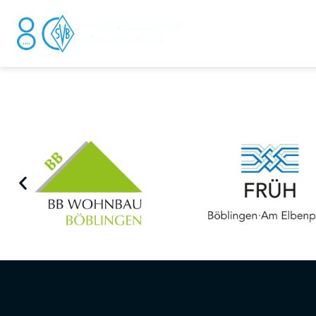
DER V