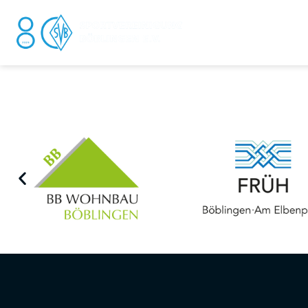
DER V