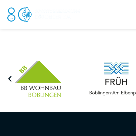
DER V