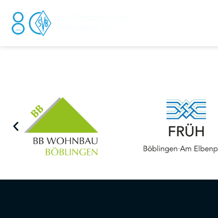
DER V